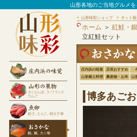
山形各地のご当地グルメを
山形味彩ショップ
ネット販
ホーム
＞
紅鮭・
立紅鮭セット
庄内浜の味覚
店長おすすめ
山形郷土料理
農産物・お米
山
博多あごお